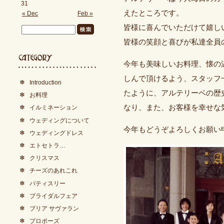
31
えたところです。
« Dec
Feb »
皆様に喜んでいただけて嬉し
皆様の笑顔と喜びが私達全員
今年も美味しいお料理、懐の
しんで頂けるよう、スタッフ
Introduction
たように、アルテリーベの歴
お料理
なり、また、お客様を幸せな
イルミネーション
ウェディングについて
今年もどうぞよろしくお願い
ウェディングドレス
エトセトラ…
クリスマス
チーズのあれこれ
パティスリー
ブライダルフェア
ブリア サヴァラン
プロポーズ