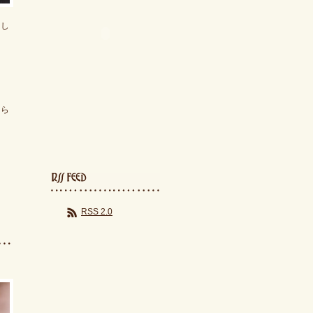
まし
ら
そら
RSS 2.0