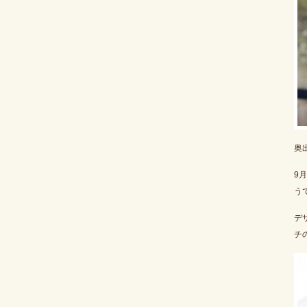
奥
9
う
デ
チ