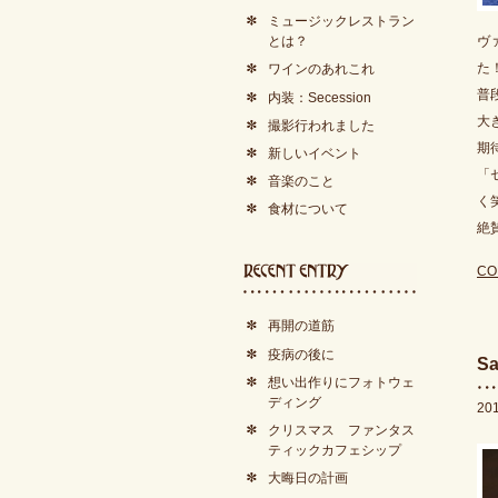
ミュージックレストラン
ヴ
とは？
た
ワインのあれこれ
普
内装：Secession
大
撮影行われました
期
新しいイベント
「
音楽のこと
く
食材について
絶
CO
再開の道筋
疫病の後に
Sa
想い出作りにフォトウェ
ディング
20
クリスマス ファンタス
ティックカフェシップ
大晦日の計画