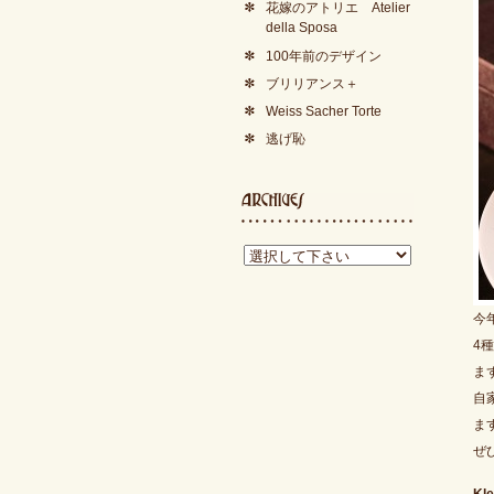
花嫁のアトリエ Atelier
della Sposa
100年前のデザイン
ブリリアンス＋
Weiss Sacher Torte
逃げ恥
今
4
ま
自
ま
ぜ