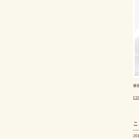
薔
CO
こ
20