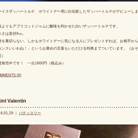
ァイスザッハートルテ、ホワイトデー用に白化粧したザッハートルテがデビューし
！
段よりもアプリコットジャムに酸味を利かせた白いザッハートルテです。
きさは直径9㎝。
待を裏切らない、しかもホワイトデーに気になる人にプレゼントすれば、お相手か
センスいいわね！」というお褒めの言葉もいただける特典までついています。（お
笑）
賛発売中です！ 一台1800円（税込み）
MMENTS (0)
int Valentin
16,01,29 ｜
パティスリー