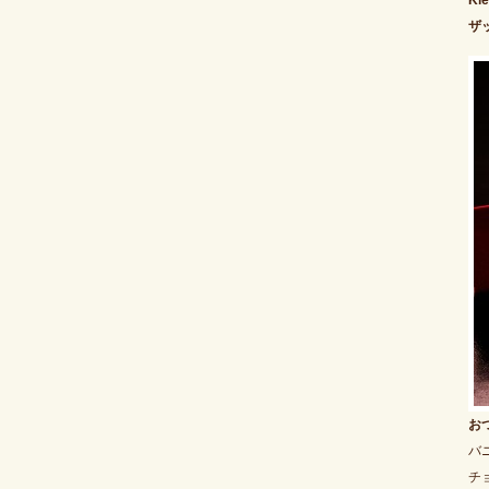
Kle
ザ
お
バ
チ