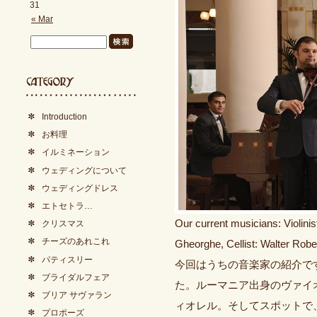
31
« Mar
Introduction
お料理
イルミネーション
ウェディングについて
ウェディングドレス
エトセトラ…
Our current musicians: Violinis
クリスマス
チーズのあれこれ
Gheorghe, Cellist: Walter Robe
パティスリー
今回はうちの音楽家の紹介で
ブライダルフェア
た。ルーマニア出身のヴァイ
ブリア サヴァラン
ィオレル。そしてスポットで
プロポーズ