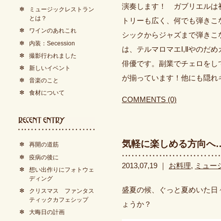
演奏します！ ガブリエルは
ミュージックレストラン
とは？
トリーも広く、何でも弾きこ
ワインのあれこれ
シックからジャズまで弾きこ
内装：Secession
は、テルマロマエⅠ,Ⅱやのだ
撮影行われました
俳優です。副業でチェロをし
新しいイベント
が揃っています！他にも隠れ
音楽のこと
食材について
COMMENTS (0)
気軽に楽しめる方向へ
再開の道筋
疫病の後に
2013,07,19 ｜
お料理
,
ミュー
想い出作りにフォトウェ
ディング
盛夏の候、ぐっと夏めいた日
クリスマス ファンタス
ティックカフェシップ
ょうか？
大晦日の計画