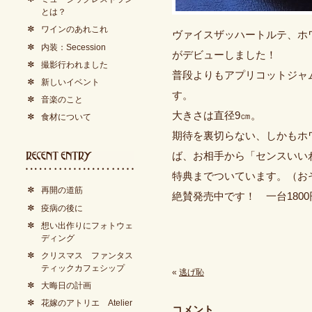
とは？
ワインのあれこれ
ヴァイスザッハートルテ、ホ
内装：Secession
がデビューしました！
撮影行われました
普段よりもアプリコットジャ
新しいイベント
す。
音楽のこと
大きさは直径9㎝。
食材について
期待を裏切らない、しかもホ
ば、お相手から「センスいい
特典までついています。（お
再開の道筋
絶賛発売中です！ 一台180
疫病の後に
想い出作りにフォトウェ
ディング
クリスマス ファンタス
ティックカフェシップ
«
逃げ恥
大晦日の計画
花嫁のアトリエ Atelier
コメント