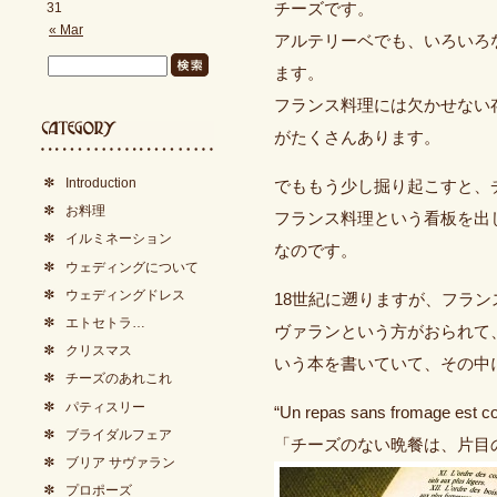
31
チーズです。
« Mar
アルテリーベでも、いろいろ
ます。
フランス料理には欠かせない
がたくさんあります。
Introduction
でももう少し掘り起こすと、
お料理
フランス料理という看板を出
イルミネーション
なのです。
ウェディングについて
ウェディングドレス
18世紀に遡りますが、フランスの有
エトセトラ…
ヴァランという方がおられて、Phys
クリスマス
いう本を書いていて、その中
チーズのあれこれ
パティスリー
“Un repas sans fromage est co
ブライダルフェア
「チーズのない晩餐は、片目
ブリア サヴァラン
プロポーズ