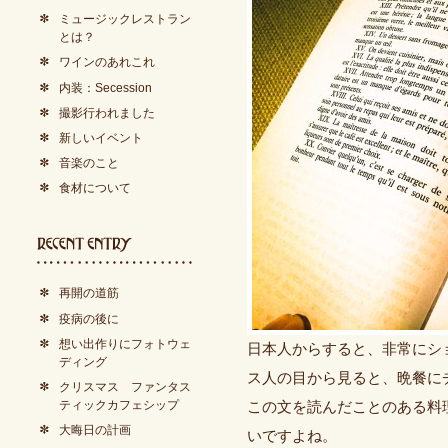
ミュージックレストラン
とは？
ワインのあれこれ
内装：Secession
撮影行われました
新しいイベント
音楽のこと
食材について
再開の道筋
疫病の後に
想い出作りにフォトウェ
日本人からすると、非常にシ
ディング
ス人の目から見ると、晩餐に
クリスマス ファンタス
ティックカフェシップ
この文を読んだことのある料
大晦日の計画
いですよね。