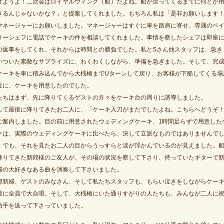
げようよ！二次会はロイヤルウィング（船）だよね。船が戻ってくるまでに何とか
きるんじゃないかな？」と提案してくれました。もちろん私は「是非お願いします
マネージャーにお願いしました。マネージャーはすぐに車を路肩に寄せ、専属のペ
リーシェフに電話でケーキの件を相談してくれました。事情を察したシェフは即座
の返事をしてくれ、それからは時間との勝負でした。私とSさん他スタッフは、急き
いついた素敵なサプライズに、わくわくしながら、準備を急ぎました。そして、完
ケーキを車に積み込んでから大桟橋までUターンして戻り、お客様が下船してくる場
近に、ケーキを用意したのでした。
たちはまず、先に降りてくるゲストの方々をケーキ台の周りに誘導しました。
して最後に降りてきたお二人に、「ケーキ入刀がまだでしたよね。こちらへどうぞ
ご案内しました。目の前に用意されたウェディングケーキ、1時間足らずで用意した
キは、実際のウェディングケーキに比べたら、決して立派なものではありませんで
。でも、それを見たお二人の目からうっすらと涙が浮かんでいるのが見えました。
降りてきた新郎様のご友人が、その場の状況を察して下さり、持っていたギターで
婦の大好きなある曲を演奏して下さいました。
郎新婦、ゲストのみなさん、そして私たちスタッフも、もらい泣きをしながらケー
後に全員で大合唱。そして、大桟橋にいた通りすがりの人たちも、みんなが二人に
拍手を送って下さっていました。