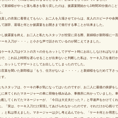
して新婦様がやっと落ち着きを取り戻したのは、披露宴開始から1時間30分後のこと
た。
色直しの衣装に着替えてもらい、お二人を入場させてからは、友人のスピーチや余
して謝辞、退場と何とか披露宴をお開きまで進行する事ことが出来ました。
かし披露宴を終え、お二人と私たちスタッフが控室に戻る際、新婦様が新郎様に一
ケーキ入刀が・・・」と小さな声で話されているのが聞こえてきました。
はケーキ入刀はゲストの方々の分もカットしてデザート時にお出ししなければなり
ので、これ以上時間を遅らせることが出来ないと判断した私は、ケーキ入刀を進行
し、カットしてデザートとしてお出ししてしまったのでした。
の言葉を聞いた新郎様は「もう、仕方がないよ・・・・」と新婦様をなだめて下さ
ます。
たちスタッフは、ケーキの事が気になってはいたのですが、お二人に最後の挨拶を
えに来てくれたマネージャーの車に荷物を積み込み、事務所に向かっていました。
心配してくれてたマネージャーが、「今日は大丈夫だった？」と早速声をかけてく
た。「実は、ケーキ入刀だけ実現してあげられなかったのです。それだけが心残り
。」と私は答えました。マネージャーは少し考え込んでから、「ケーキ何とか用意