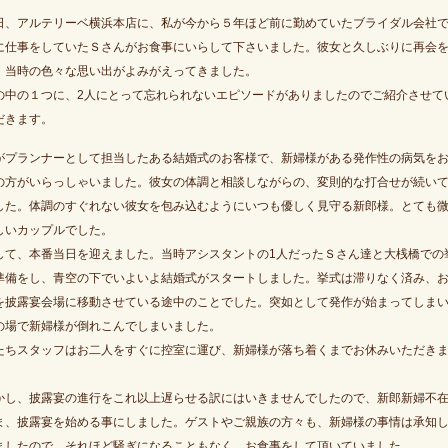
日、アルテリーベ横浜本店に、私が今から５年ほど前に勤めていたブライダル会社
に仕事をしていたＳさんがお食事にいらして下さいました。彼女と久しぶりに再会
、当時の色々な思い出がよみがえってきました。
の中の１つに、2人にとって忘れられないエピソードがありましたのでご紹介させて
だきます。
がプランナーとして担当したある結婚式のお客様で、新婦様がある発作性の病気を
の方がいらっしゃいました。彼女の体調と相談しながらの、変則的な打合せが続い
した。体調のすぐれない彼女を包み込むようにいつも優しく見守る新郎様。とても
しいカップルでした。
して、本番当日を迎えました。当時アシスタントの1人だったＳさん達と大桟橋での
準備をし、青空の下でいよいよ結婚式がスタートしました。挙式は滞りなく済み、
を披露宴会場に移動させている途中のことでした。突如として発作が始まってしま
の場で新婦様が倒れこんでしまいました。
たちスタッフはお二人をすぐに控室に運び、新婦様が落ち着くまでお休みいただき
。
かし、披露宴の進行をこれ以上遅らせる訳にはいきませんでしたので、新郎新婦不
ま、披露宴を始める事にしました。ゲストやご親族の方々も、新婦様の事情は承知
ましたので、それほど騒ぎになることもなく、お食事をして頂いていました。