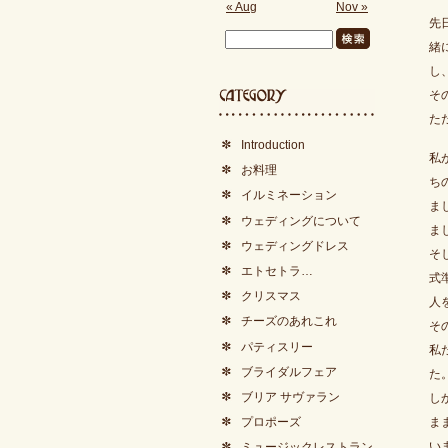
« Aug
Nov »
先
緒
し
そ
た
Introduction
私
お料理
ち
イルミネーション
ま
ウェディングについて
ま
ウェディングドレス
そ
エトセトラ…
式
クリスマス
人
チーズのあれこれ
そ
パティスリー
私
ブライダルフェア
た
ブリア サヴァラン
し
ま
プロポーズ
い
ミュージックレストラン