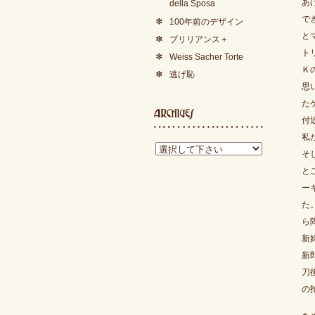
あ
della Sposa
で
100年前のデザイン
と
ブリリアンス＋
ト
Weiss Sacher Torte
Ｋ
逃げ恥
思
た
付
私
そ
と
ー
た
ら
新
新
刀
の