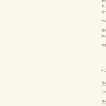
あ
す
日
ア
店
白
今
«
コ
こ
コ