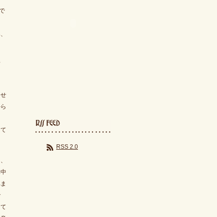
で
興、
言
ませ
から
って
RSS 2.0
し、
車中
れま
で
して