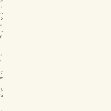
用意
！」
イス
にＯ
ょ
成し
所
！」
ケ
し
船か
新郎
キ入
祝福