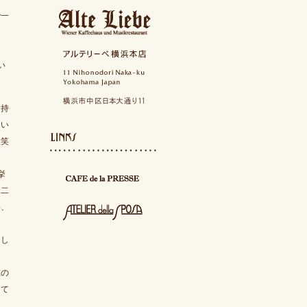
で一
を
い
お持
てい
微笑
挙
お二
い、
まし
在の
して