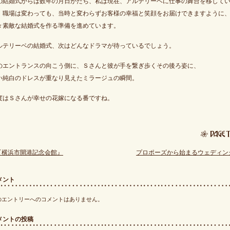
の結婚式からは数年の月日がたち、私は現在、アルテリーベに仕事の舞台を移して
。職場は変わっても、当時と変わらずお客様の幸福と笑顔をお届けできますように
々素敵な結婚式を作る準備を進めています。
ルテリーベの結婚式、次はどんなドラマが待っているでしょう。
のエントランスの向こう側に、Ｓさんと彼が手を繋ぎ歩くその後ろ姿に、
い純白のドレスが重なり見えたミラージュの瞬間。
度はＳさんが幸せの花嫁になる番ですね。
『横浜市開港記念会館』
プロポーズから始まるウェディン
メント
のエントリーへのコメントはありません。
メントの投稿