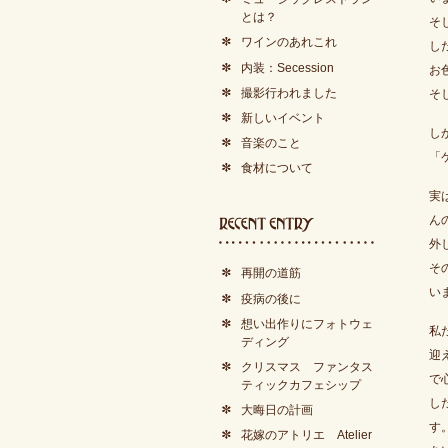
とは？
そ
ワインのあれこれ
し
内装：Secession
お
撮影行われました
そ
新しいイベント
し
音楽のこと
「
食材について
実
ん
外
そ
再開の道筋
い
疫病の後に
想い出作りにフォトウェ
私
ディング
迎
クリスマス ファンタス
で
ティックカフェシップ
し
大晦日の計画
す
花嫁のアトリエ Atelier