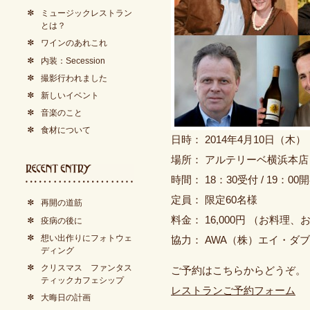
ミュージックレストラン
とは？
ワインのあれこれ
内装：Secession
撮影行われました
新しいイベント
音楽のこと
食材について
日時： 2014年4月10日（木）
場所： アルテリーベ横浜本店
時間： 18：30受付 / 19：00
定員： 限定60名様
再開の道筋
料金： 16,000円 （お料
疫病の後に
想い出作りにフォトウェ
協力： AWA（株）エイ・ダ
ディング
クリスマス ファンタス
ご予約はこちらからどうぞ。
ティックカフェシップ
レストランご予約フォーム
大晦日の計画