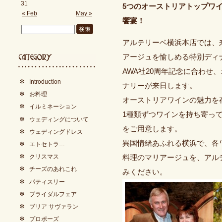
31
5つのオーストリアトップワ
« Feb
May »
饗宴！
アルテリーベ横浜本店では、
アージュを愉しめる特別ディ
AWA社20周年記念に合わせ
Introduction
ナリーが来日します。
お料理
オーストリアワインの魅力を
イルミネーション
1種類ずつワインを持ち寄っ
ウェディングについて
をご用意します。
ウェディングドレス
異国情緒あふれる横浜で、各
エトセトラ…
クリスマス
料理のマリアージュを、アル
チーズのあれこれ
みください。
パティスリー
ブライダルフェア
ブリア サヴァラン
プロポーズ