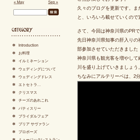
« May
Sep »
久々のブログを更新です。ま
と、いろいろ載せていくので
さて、今回は神奈川県のPR
先日神奈川県知事の肝入りの
Introduction
部参加させていただきました
お料理
神奈川県も観光客を増やして
イルミネーション
川を盛り上げていきましょう
ウェディングについて
ちなみにアルテリーベは、2分
ウェディングドレス
エトセトラ…
クリスマス
チーズのあれこれ
パティスリー
ブライダルフェア
ブリア サヴァラン
プロポーズ
ミュージックレストラン