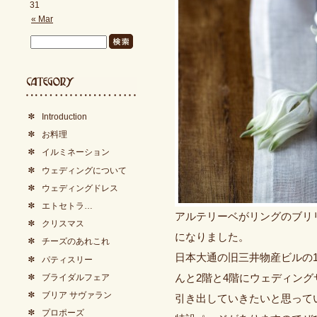
31
« Mar
Introduction
お料理
イルミネーション
ウェディングについて
ウェディングドレス
エトセトラ…
アルテリーベがリングのブリ
クリスマス
になりました。
チーズのあれこれ
日本大通の旧三井物産ビルの
パティスリー
ブライダルフェア
んと2階と4階にウェディン
ブリア サヴァラン
引き出していきたいと思って
プロポーズ