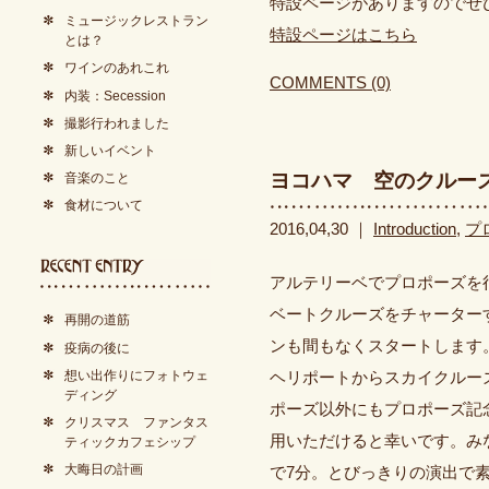
特設ページがありますのでぜ
ミュージックレストラン
特設ページはこちら
とは？
ワインのあれこれ
COMMENTS (0)
内装：Secession
撮影行われました
新しいイベント
ヨコハマ 空のクルー
音楽のこと
食材について
2016,04,30 ｜
Introduction
,
プ
アルテリーベでプロポーズを
ベートクルーズをチャーター
再開の道筋
ンも間もなくスタートします
疫病の後に
想い出作りにフォトウェ
ヘリポートからスカイクルー
ディング
ポーズ以外にもプロポーズ記
クリスマス ファンタス
用いただけると幸いです。み
ティックカフェシップ
大晦日の計画
で7分。とびっきりの演出で