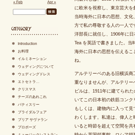
« Feb
Apr »
に欧米を視察し、東京芸大を
当時海外に日本の思想、文化
方で私の尊敬する人の一人です
洋部長に就任し、1906年に日本
Tea を英語で書きました。
Introduction
海外に日本の思想を伝えるこ
お料理
イルミネーション
ね。
ウェディングについて
アルテリーベのある旧横浜商工
ウェディングドレス
エトセトラ…
重なりませんが、アルテリー
クリスマス
ビルは、1911年に建てられ
チーズのあれこれ
いてこの日本初の鉄筋コンク
パティスリー
もしくは、建物内に入って見
ブライダルフェア
わくします。私達は、偉人と
ブリア サヴァラン
いると時節を超えて空間を共
プロポーズ
時から英国領事館、ロシア領
ミュージックレストラン