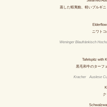
Steamed Abalo
蒸した蝦夷鮑、軽いブルギニ
Elderflo
ニワトコ
Weninger Blaufränkisch Hoch
Tafelspitz with 
黒毛和牛のターフ
Kracher
Auslese C
K
ク
Schwalzwald