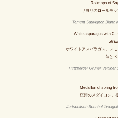
Rollmops of Say
サヨリのロールモッ
Tement Sauvignon Blanc K
White asparagus with Cit
Straw
ホワイトアスパラガス、レモ
苺とベ
Hirtzberger Grüner Veltliner
Medaillon of spring tro
桜鱒のメダイヨン、
Jurtschitsch Sonnhof Zweigelt