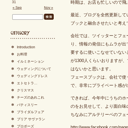
31
時期は、お店も忙しいので飛
« Sep
Nov »
最近、ブログを全然更新して
ブックと融合させたいと考え
会社では、ツイッターとフェ
り、情報の発信にもムラが出
Introduction
要するに使いこなせていない
お料理
が1300人くらいおりますが
イルミネーション
はないかと思います。
ウェディングについて
ウェディングドレス
フェースブックは、会社で使
エトセトラ…
で、非常にプライベート感が
クリスマス
チーズのあれこれ
できれば、今年中にうちのホ
パティスリー
のをお見せして、より面白味
ブライダルフェア
ちなみにアルテリーベのフェ
ブリア サヴァラン
プロポーズ
http://www.facebook.com/page