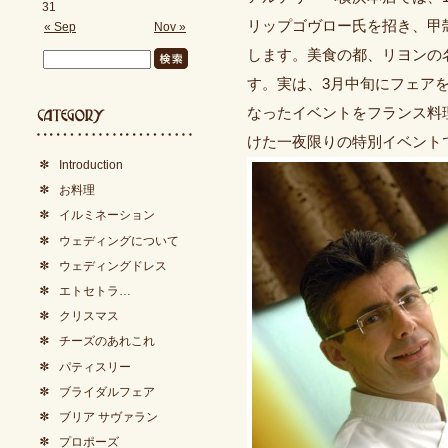
31
リップゴヴロー氏を招き、甲
« Sep
Nov »
します。美食の都、リヨンの
す。実は、3月中旬にフェア
なったイベントをフランス料
けた一夜限りの特別イベント
Introduction
お料理
イルミネーション
ウェディングについて
ウェディングドレス
エトセトラ…
クリスマス
チーズのあれこれ
パティスリー
ブライダルフェア
ブリア サヴァラン
プロポーズ