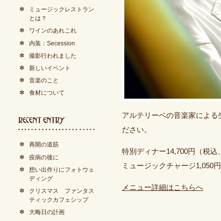
ミュージックレストラン
とは？
ワインのあれこれ
内装：Secession
撮影行われました
新しいイベント
音楽のこと
食材について
アルテリーベの音楽家による
ださい。
再開の道筋
特別ディナー14,700円（税
疫病の後に
ミュージックチャージ1,050円
想い出作りにフォトウェ
ディング
メニュー詳細はこちらへ
クリスマス ファンタス
ティックカフェシップ
大晦日の計画