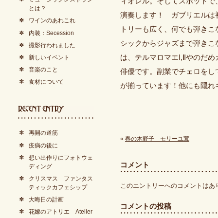
ィオレル。そしてスポットで
とは？
演奏します！ ガブリエルは
ワインのあれこれ
トリーも広く、何でも弾きこ
内装：Secession
シックからジャズまで弾きこ
撮影行われました
は、テルマロマエⅠ,Ⅱやのだ
新しいイベント
音楽のこと
俳優です。副業でチェロをし
食材について
が揃っています！他にも隠れ
再開の道筋
«
春の木野子 モリーユ茸
疫病の後に
想い出作りにフォトウェ
コメント
ディング
クリスマス ファンタス
このエントリーへのコメントはあ
ティックカフェシップ
大晦日の計画
コメントの投稿
花嫁のアトリエ Atelier