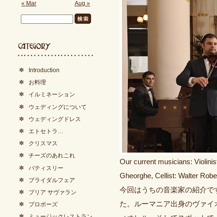
« Mar
Aug »
Introduction
お料理
イルミネーション
ウェディングについて
ウェディングドレス
エトセトラ…
クリスマス
チーズのあれこれ
Our current musicians: Violinis
パティスリー
Gheorghe, Cellist: Walter Robe
ブライダルフェア
今回はうちの音楽家の紹介で
ブリア サヴァラン
た。ルーマニア出身のヴァイ
プロポーズ
ミュージックレストラン