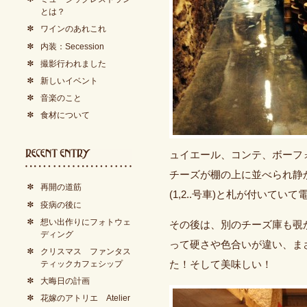
とは？
ワインのあれこれ
内装：Secession
撮影行われました
新しいイベント
音楽のこと
食材について
ュイエール、コンテ、ボーフ
チーズが棚の上に並べられ静かに熟
再開の道筋
(1,2..号車)と札が付いてい
疫病の後に
想い出作りにフォトウェ
その後は、別のチーズ庫も覗
ディング
って硬さや色合いが違い、ま
クリスマス ファンタス
ティックカフェシップ
た！そして美味しい！
大晦日の計画
花嫁のアトリエ Atelier