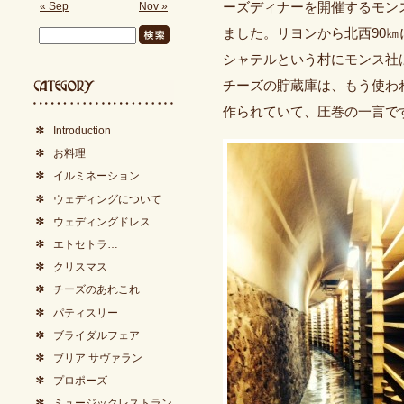
« Sep
Nov »
ーズディナーを開催するモン
ました。リヨンから北西90
シャテルという村にモンス社
チーズの貯蔵庫は、もう使わ
作られていて、圧巻の一言で
Introduction
お料理
イルミネーション
ウェディングについて
ウェディングドレス
エトセトラ…
クリスマス
チーズのあれこれ
パティスリー
ブライダルフェア
ブリア サヴァラン
プロポーズ
ミュージックレストラン