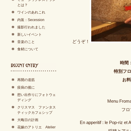
とは？
ワインのあれこれ
内装：Secession
撮影行われました
新しいイベント
どうぞ！
音楽のこと
食材について
時間
特別フロ
お料
再開の道筋
疫病の後に
想い出作りにフォトウェ
ディング
Menu Froma
クリスマス ファンタス
フロ
ティックカフェシップ
大晦日の計画
En apperitif : le Pop-riz e
花嫁のアトリエ Atelier