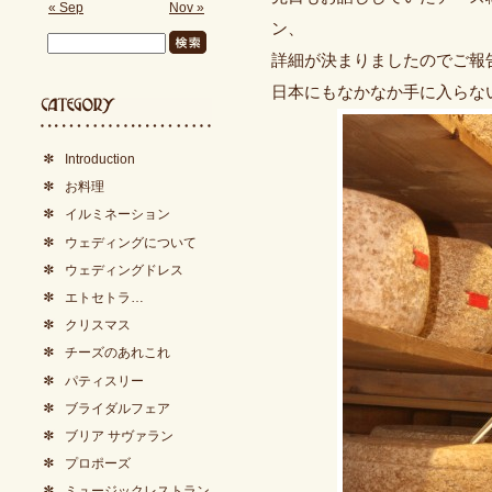
« Sep
Nov »
ン、
詳細が決まりましたのでご報
日本にもなかなか手に入らな
Introduction
お料理
イルミネーション
ウェディングについて
ウェディングドレス
エトセトラ…
クリスマス
チーズのあれこれ
パティスリー
ブライダルフェア
ブリア サヴァラン
プロポーズ
ミュージックレストラン